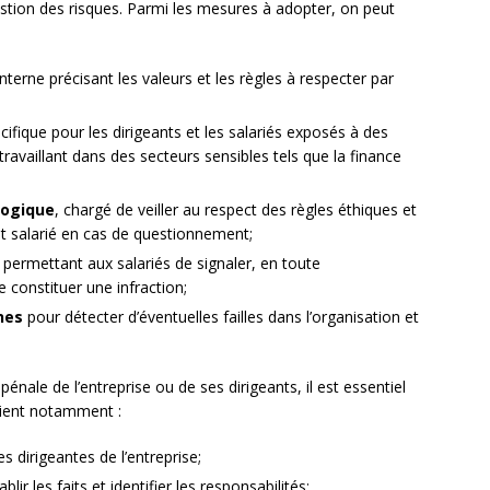
estion des risques. Parmi les mesures à adopter, on peut
nterne précisant les valeurs et les règles à respecter par
ifique pour les dirigeants et les salariés exposés à des
travaillant dans des secteurs sensibles tels que la finance
logique
, chargé de veiller au respect des règles éthiques et
out salarié en cas de questionnement;
permettant aux salariés de signaler, en toute
e constituer une infraction;
nes
pour détecter d’éventuelles failles dans l’organisation et
énale de l’entreprise ou de ses dirigeants, il est essentiel
vient notamment :
 dirigeantes de l’entreprise;
r les faits et identifier les responsabilités;