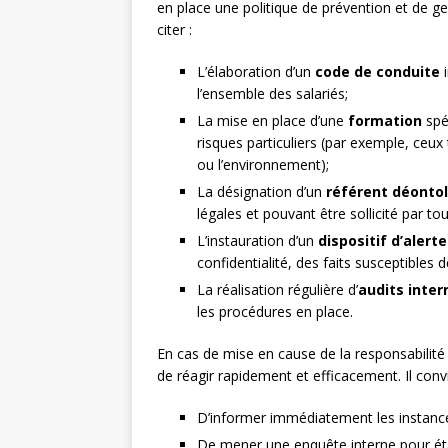
en place une politique de prévention et de g
citer :
L’élaboration d’un
code de conduite
i
l’ensemble des salariés;
La mise en place d’une
formation
spéc
risques particuliers (par exemple, ceux 
ou l’environnement);
La désignation d’un
référent déonto
légales et pouvant être sollicité par t
L’instauration d’un
dispositif d’alerte
confidentialité, des faits susceptibles d
La réalisation régulière d’
audits inter
les procédures en place.
En cas de mise en cause de la responsabilité p
de réagir rapidement et efficacement. Il con
D’informer immédiatement les instances
De mener une enquête interne pour établi