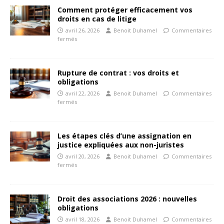
Comment protéger efficacement vos
droits en cas de litige
avril 26, 2026
Benoit Duhamel
Commentaires
fermés
Rupture de contrat : vos droits et
obligations
avril 22, 2026
Benoit Duhamel
Commentaires
fermés
Les étapes clés d’une assignation en
justice expliquées aux non-juristes
avril 20, 2026
Benoit Duhamel
Commentaires
fermés
Droit des associations 2026 : nouvelles
obligations
avril 18, 2026
Benoit Duhamel
Commentaires