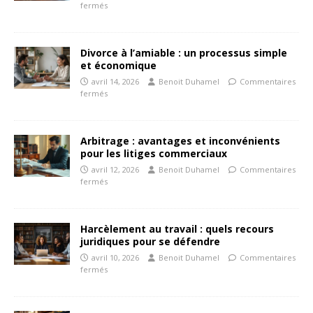
fermés
Divorce à l’amiable : un processus simple
et économique
avril 14, 2026
Benoit Duhamel
Commentaires
fermés
Arbitrage : avantages et inconvénients
pour les litiges commerciaux
avril 12, 2026
Benoit Duhamel
Commentaires
fermés
Harcèlement au travail : quels recours
juridiques pour se défendre
avril 10, 2026
Benoit Duhamel
Commentaires
fermés